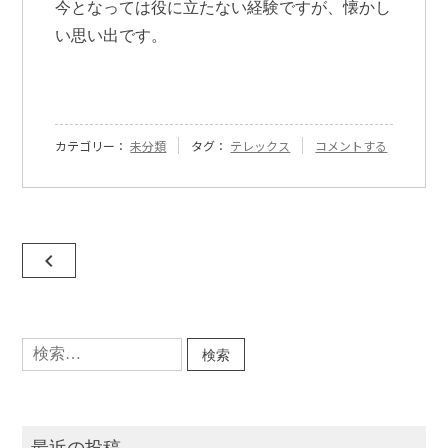
今となっては役に立たない経験ですが、懐かし
い思い出です。
『[174]
カテゴリー：
未分類
タグ：
テレックス
コメントする
テ
レ
ッ
ク
ス』
投
に
navigate_before
稿
ナ
検
ビ
索:
ゲ
ー
シ
最近の投稿