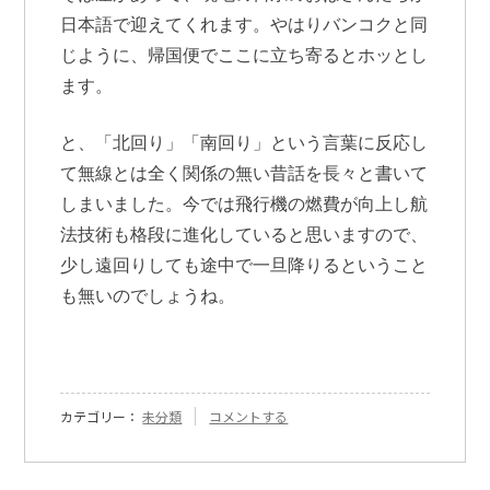
日本語で迎えてくれます。やはりバンコクと同
じように、帰国便でここに立ち寄るとホッとし
ます。
と、「北回り」「南回り」という言葉に反応し
て無線とは全く関係の無い昔話を長々と書いて
しまいました。今では飛行機の燃費が向上し航
法技術も格段に進化していると思いますので、
少し遠回りしても途中で一旦降りるということ
も無いのでしょうね。
『[536]
カテゴリー：
未分類
コメントする
JAL
南
回