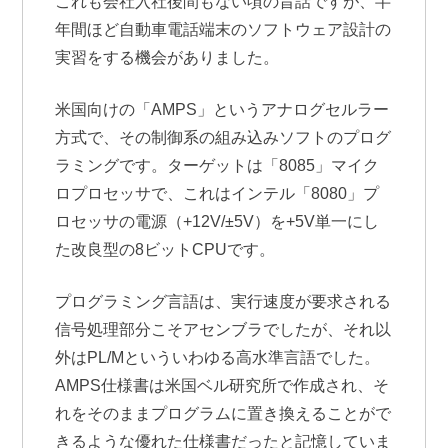
これも会社入社後間もない頃の昔話ですが、半
年間ほど自動車電話端末のソフトウェア設計の
実習をする機会がありました。
米国向けの「AMPS」というアナログセルラー
方式で、その制御系の組み込みソフトのプログ
ラミングです。ターゲットは「8085」マイク
ロプロセッサで、これはインテル「8080」プ
ロセッサの電源（+12V/±5V）を+5V単一にし
た改良型の8ビットCPUです。
プログラミング言語は、実行速度が要求される
信号処理部分こそアセンブラでしたが、それ以
外はPL/Mといういわゆる高水準言語でした。
AMPS仕様書は米国ベル研究所で作成され、そ
れをそのままプログラムに置き換えることがで
きるような優れた仕様書だったと記憶していま