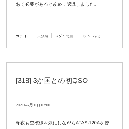
おく必要があると改めて認識しました。
『[387]
カテゴリー：
未分類
タグ：
地震
コメントする
地
震
の
記
憶』
に
[318] 3か国との初QSO
2021年7月31日 07:00
昨夜も空模様を気にしながらATAS-120Aを使