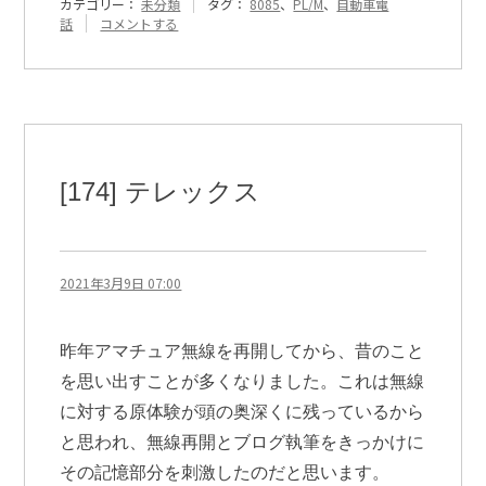
カテゴリー：
未分類
タグ：
8085
、
PL/M
、
自動車電
『[175]
話
コメントする
PL/M』
に
[174] テレックス
2021年3月9日 07:00
昨年アマチュア無線を再開してから、昔のこと
を思い出すことが多くなりました。これは無線
に対する原体験が頭の奥深くに残っているから
と思われ、無線再開とブログ執筆をきっかけに
その記憶部分を刺激したのだと思います。