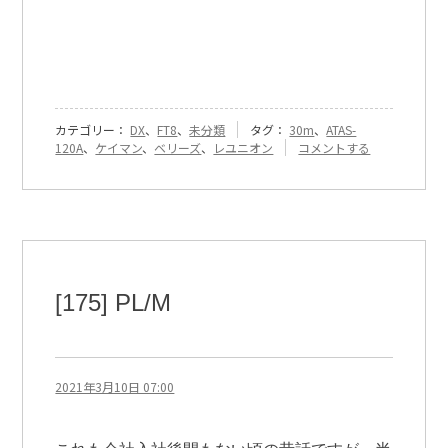
カテゴリー：
DX
、
FT8
、
未分類
タグ：
30m
、
ATAS-
『[318]
120A
、
ケイマン
、
ベリーズ
、
レユニオン
コメントする
3
か
国
と
の
初
QSO』
に
[175] PL/M
2021年3月10日 07:00