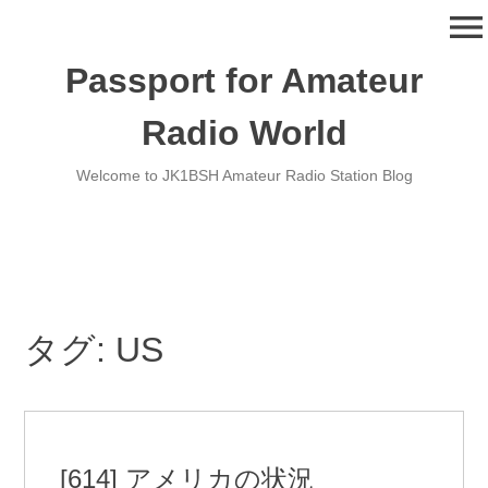
コ
menu
ン
テ
Passport for Amateur
ン
ツ
Radio World
へ
移
Welcome to JK1BSH Amateur Radio Station Blog
動
タグ:
US
[614] アメリカの状況