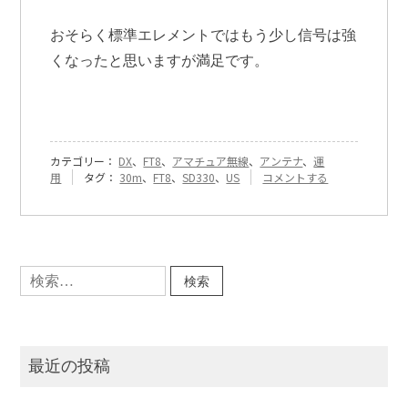
おそらく標準エレメントではもう少し信号は強
くなったと思いますが満足です。
カテゴリー：
DX
、
FT8
、
アマチュア無線
、
アンテナ
、
運
『[119]
用
タグ：
30m
、
FT8
、
SD330
、
US
コメントする
SD330
シ
ョ
ー
ト
検
エ
索:
レ
メ
ン
ト
で
最近の投稿
の
US
局