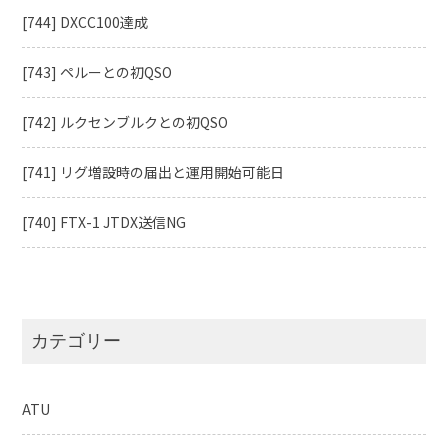
と
[744] DXCC100達成
の
QSO』
に
[743] ペルーとの初QSO
[742] ルクセンブルクとの初QSO
[741] リグ増設時の届出と運用開始可能日
[740] FTX-1 JTDX送信NG
カテゴリー
ATU