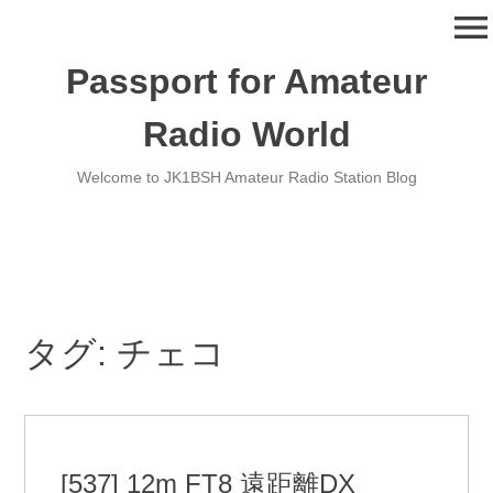
コ
menu
ン
テ
Passport for Amateur
ン
ツ
Radio World
へ
移
Welcome to JK1BSH Amateur Radio Station Blog
動
タグ:
チェコ
[537] 12m FT8 遠距離DX