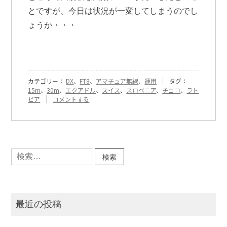
とですが、今日は状況が一変してしまうのでし
ょうか・・・
カテゴリー：
DX
、
FT8
、
アマチュア無線
、
運用
タグ：
15m
、
30m
、
エクアドル
、
スイス
、
スロベニア
、
チェコ
、
ラト
『[409]
ビア
コメントする
5
ヶ
国
と
の
検
初
索:
QSO』
に
最近の投稿