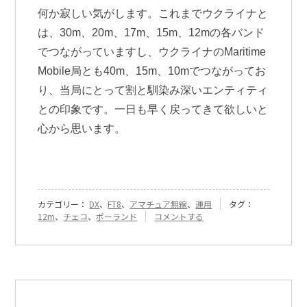
何か寂しい気がします。これまでウクライナと
は、30m、20m、17m、15m、12mの各バンド
でつながっていますし、ウクライナのMaritime
Mobile局とも40m、15m、10mでつながってお
り、当局にとって割と馴染み深いエンティティ
との印象です。一日も早く戻ってきて欲しいと
心から思います。
カテゴリー：
DX
、
FT8
、
アマチュア無線
、
運用
タグ：
『[537]
12m
、
チェコ
、
ポーランド
コメントする
12m
FT8
遠
距
離
DX』
に