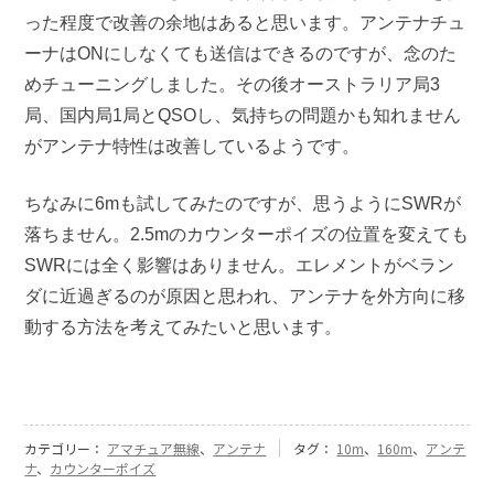
った程度で改善の余地はあると思います。アンテナチュ
ーナはONにしなくても送信はできるのですが、念のた
めチューニングしました。その後オーストラリア局3
局、国内局1局とQSOし、気持ちの問題かも知れません
がアンテナ特性は改善しているようです。
ちなみに6mも試してみたのですが、思うようにSWRが
落ちません。2.5mのカウンターポイズの位置を変えても
SWRには全く影響はありません。エレメントがベラン
ダに近過ぎるのが原因と思われ、アンテナを外方向に移
動する方法を考えてみたいと思います。
カテゴリー：
アマチュア無線
、
アンテナ
タグ：
10m
、
160m
、
アンテ
ナ
、
カウンターポイズ