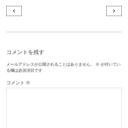
投
navigate_before
navigate_next
稿
ナ
ビ
ゲ
コメントを残す
ー
シ
メールアドレスが公開されることはありません。
※
が付いてい
ョ
る欄は必須項目です
ン
コメント
※