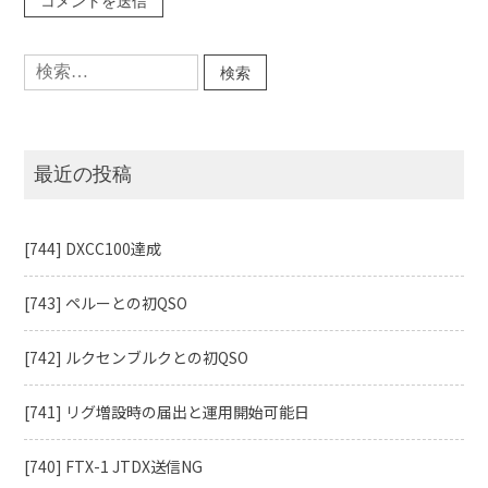
検
索:
最近の投稿
[744] DXCC100達成
[743] ペルーとの初QSO
[742] ルクセンブルクとの初QSO
[741] リグ増設時の届出と運用開始可能日
[740] FTX-1 JTDX送信NG