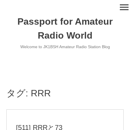
コ
menu
ン
テ
Passport for Amateur
ン
ツ
Radio World
へ
移
Welcome to JK1BSH Amateur Radio Station Blog
動
タグ:
RRR
[511] RRRと73