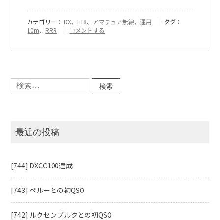
カテゴリー：
DX
、
FT8
、
アマチュア無線
、
運用
タグ：
『[246]
10m
、
RRR
コメントする
RRR
後
の
動
作』
検
に
索:
最近の投稿
[744] DXCC100達成
[743] ペルーとの初QSO
[742] ルクセンブルクとの初QSO