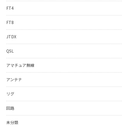
FT4
FT8
JTDX
QSL
アマチュア無線
アンテナ
リグ
回路
未分類