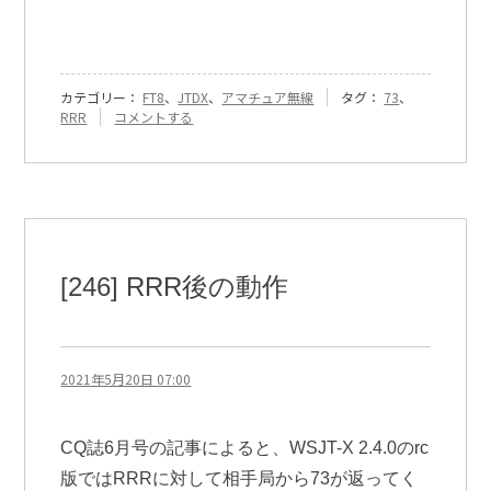
カテゴリー：
FT8
、
JTDX
、
アマチュア無線
タグ：
73
、
『[511]
RRR
コメントする
RRR
と
73』
に
[246] RRR後の動作
2021年5月20日 07:00
CQ誌6月号の記事によると、WSJT-X 2.4.0のrc
版ではRRRに対して相手局から73が返ってく