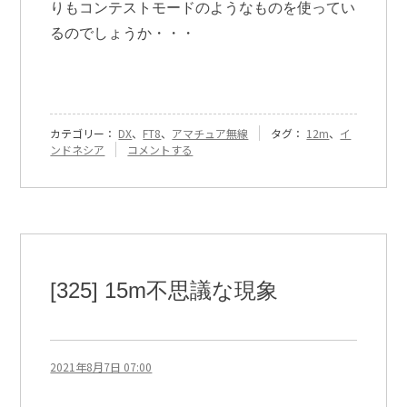
りもコンテストモードのようなものを使ってい
るのでしょうか・・・
カテゴリー：
DX
、
FT8
、
アマチュア無線
タグ：
12m
、
イ
『[326]
ンドネシア
コメントする
15m
の
不
思
議
再
び』
に
[325] 15m不思議な現象
2021年8月7日 07:00