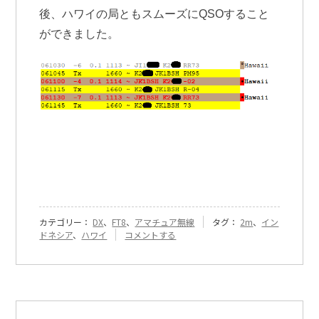
後、ハワイの局ともスムーズにQSOすること
ができました。
カテゴリー：
DX
、
FT8
、
アマチュア無線
タグ：
2m
、
イン
『[321]
ドネシア
、
ハワイ
コメントする
12m
バ
ン
ド
で
の