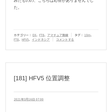
みたものの、こちらは応答がありませんでし
た。
カテゴリー：
DX
、
FT8
、
アマチュア無線
タグ：
10m
、
『[209]
FT8
、
HFV5
、
インドネシア
コメントする
10m
DX』
に
[181] HFV5 位置調整
2021年3月16日 07:00