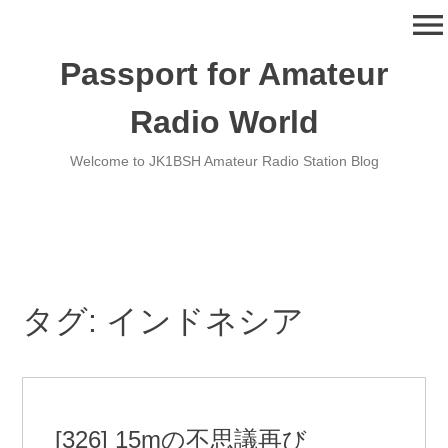
コ
menu
ン
テ
Passport for Amateur
ン
ツ
Radio World
へ
移
Welcome to JK1BSH Amateur Radio Station Blog
動
タグ:
インドネシア
[326] 15mの不思議再び