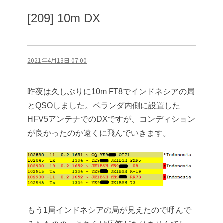
初
DX』
[209] 10m DX
に
2021年4月13日 07:00
昨夜は久しぶりに10m FT8でインドネシアの局
とQSOしました。ベランダ内側に設置した
HFV5アンテナでのDXですが、コンディション
が良かったのか遠くに飛んでいきます。
もう1局インドネシアの局が見えたので呼んで