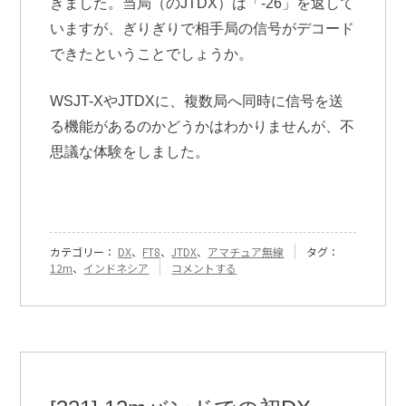
きました。当局（のJTDX）は「-26」を返して
いますが、ぎりぎりで相手局の信号がデコード
できたということでしょうか。
WSJT-XやJTDXに、複数局へ同時に信号を送
る機能があるのかどうかはわかりませんが、不
思議な体験をしました。
カテゴリー：
DX
、
FT8
、
JTDX
、
アマチュア無線
タグ：
『[325]
12m
、
インドネシア
コメントする
15m
不
思
議
な
現
象』
に