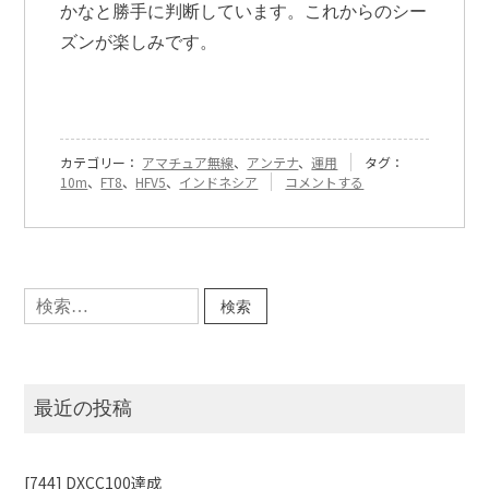
かなと勝手に判断しています。これからのシー
ズンが楽しみです。
カテゴリー：
アマチュア無線
、
アンテナ
、
運用
タグ：
『[181]
10m
、
FT8
、
HFV5
、
インドネシア
コメントする
HFV5
位
置
調
整』
検
に
索:
最近の投稿
[744] DXCC100達成