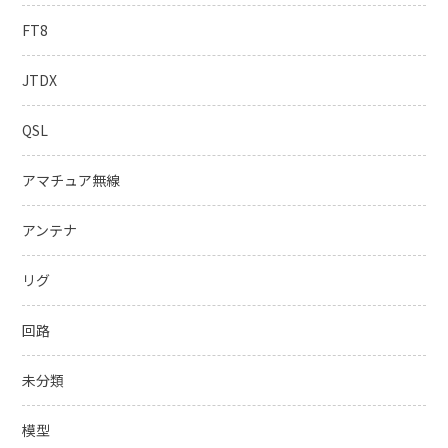
FT8
JTDX
QSL
アマチュア無線
アンテナ
リグ
回路
未分類
模型