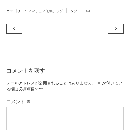
カテゴリー：
アマチュア無線
、
リグ
タグ：
FTX-1
投
navigate_before
navigate_next
稿
ナ
ビ
ゲ
コメントを残す
ー
シ
メールアドレスが公開されることはありません。
※
が付いてい
ョ
る欄は必須項目です
ン
コメント
※