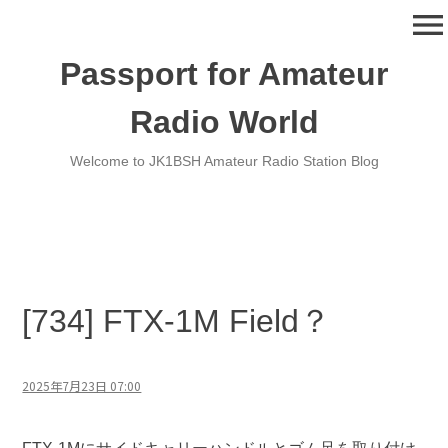
コ
menu
ン
テ
Passport for Amateur
ン
ツ
Radio World
へ
移
Welcome to JK1BSH Amateur Radio Station Blog
動
[734] FTX-1M Field？
2025年7月23日 07:00