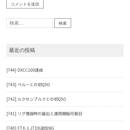
検
索:
最近の投稿
[744] DXCC100達成
[743] ペルーとの初QSO
[742] ルクセンブルクとの初QSO
[741] リグ増設時の届出と運用開始可能日
[740] FTX-1 JTDX送信NG