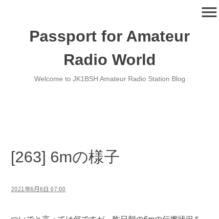
コ
menu
ン
テ
Passport for Amateur
ン
ツ
Radio World
へ
移
Welcome to JK1BSH Amateur Radio Station Blog
動
[263] 6mの様子
2021年6月6日 07:00