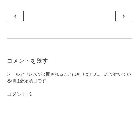
投
navigate_before
navigate_next
稿
ナ
ビ
ゲ
コメントを残す
ー
シ
メールアドレスが公開されることはありません。
※
が付いてい
ョ
る欄は必須項目です
ン
コメント
※