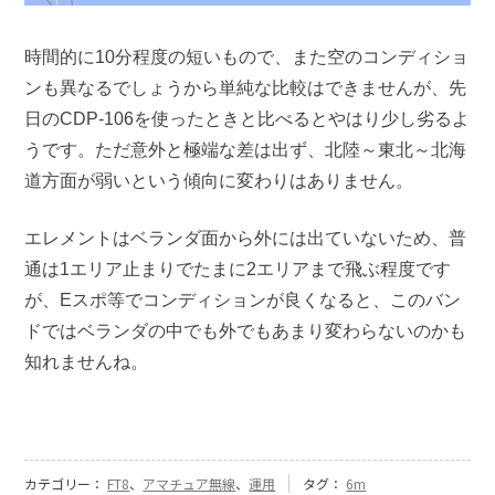
時間的に10分程度の短いもので、また空のコンディショ
ンも異なるでしょうから単純な比較はできませんが、先
日のCDP-106を使ったときと比べるとやはり少し劣るよ
うです。ただ意外と極端な差は出ず、北陸～東北～北海
道方面が弱いという傾向に変わりはありません。
エレメントはベランダ面から外には出ていないため、普
通は1エリア止まりでたまに2エリアまで飛ぶ程度です
が、Eスポ等でコンディションが良くなると、このバン
ドではベランダの中でも外でもあまり変わらないのかも
知れませんね。
カテゴリー：
FT8
、
アマチュア無線
、
運用
タグ：
6m