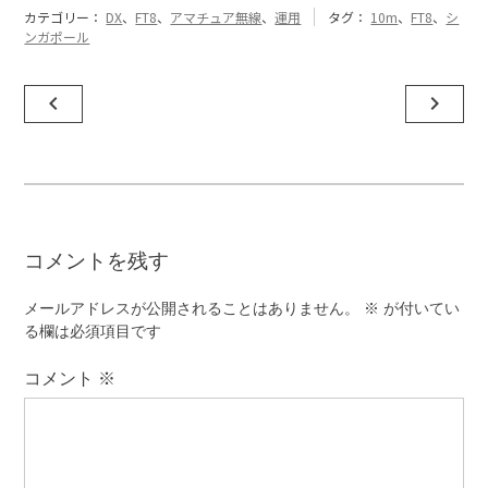
カテゴリー：
DX
、
FT8
、
アマチュア無線
、
運用
タグ：
10m
、
FT8
、
シ
ンガポール
投
navigate_before
navigate_next
稿
ナ
ビ
ゲ
コメントを残す
ー
シ
メールアドレスが公開されることはありません。
※
が付いてい
ョ
る欄は必須項目です
ン
コメント
※