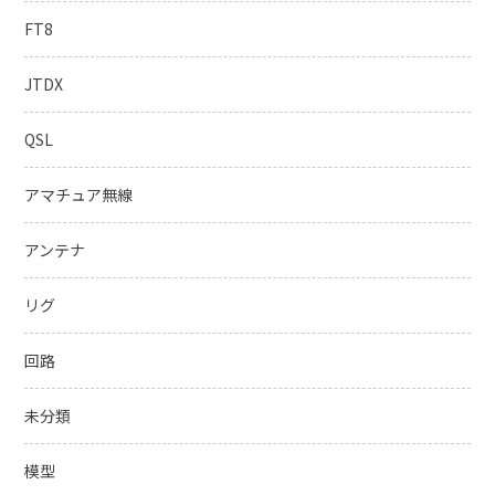
FT8
JTDX
QSL
アマチュア無線
アンテナ
リグ
回路
未分類
模型