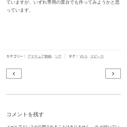
ていますが、いずれ専用の置台でも作ってみようかと思
っています。
カテゴリー：
アマチュア無線
、
リグ
タグ：
VX-3
、
スピーカ
投
navigate_before
navigate_next
稿
ナ
ビ
ゲ
コメントを残す
ー
シ
メールアドレスが公開されることはありません。
※
が付いてい