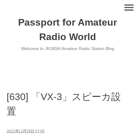
コ
menu
ン
テ
Passport for Amateur
ン
ツ
Radio World
へ
移
Welcome to JK1BSH Amateur Radio Station Blog
動
[630] 「VX-3」スピーカ設
置
2022年12月28日 07:00