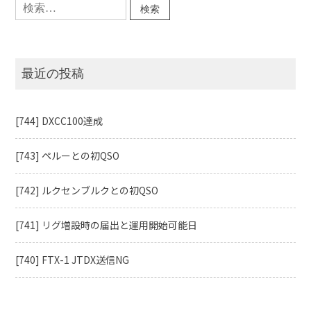
索:
最近の投稿
[744] DXCC100達成
[743] ペルーとの初QSO
[742] ルクセンブルクとの初QSO
[741] リグ増設時の届出と運用開始可能日
[740] FTX-1 JTDX送信NG