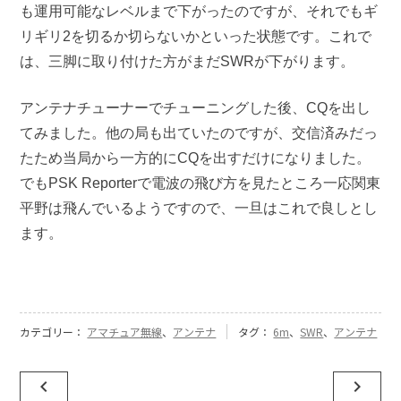
も運用可能なレベルまで下がったのですが、それでもギ
リギリ2を切るか切らないかといった状態です。これで
は、三脚に取り付けた方がまだSWRが下がります。
アンテナチューナーでチューニングした後、CQを出し
てみました。他の局も出ていたのですが、交信済みだっ
たため当局から一方的にCQを出すだけになりました。
でもPSK Reporterで電波の飛び方を見たところ一応関東
平野は飛んでいるようですので、一旦はこれで良しとし
ます。
カテゴリー：
アマチュア無線
、
アンテナ
タグ：
6m
、
SWR
、
アンテナ
投
navigate_before
navigate_next