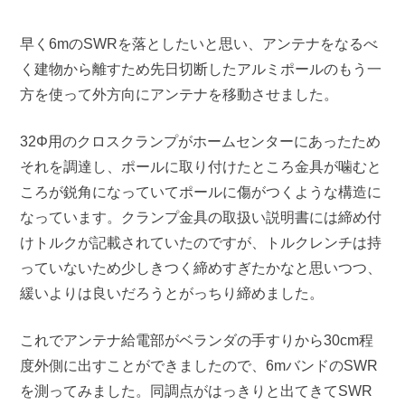
早く6mのSWRを落としたいと思い、アンテナをなるべ
く建物から離すため先日切断したアルミポールのもう一
方を使って外方向にアンテナを移動させました。
32Φ用のクロスクランプがホームセンターにあったため
それを調達し、ポールに取り付けたところ金具が噛むと
ころが鋭角になっていてポールに傷がつくような構造に
なっています。クランプ金具の取扱い説明書には締め付
けトルクが記載されていたのですが、トルクレンチは持
っていないため少しきつく締めすぎたかなと思いつつ、
緩いよりは良いだろうとがっちり締めました。
これでアンテナ給電部がベランダの手すりから30cm程
度外側に出すことができましたので、6mバンドのSWR
を測ってみました。同調点がはっきりと出てきてSWR