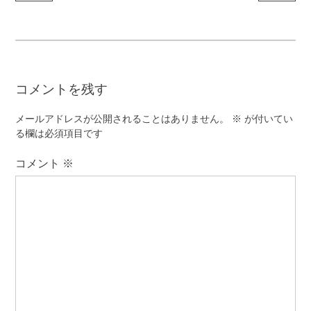
稿
ナ
ビ
ゲ
コメントを残す
ー
シ
メールアドレスが公開されることはありません。
※
が付いてい
ョ
る欄は必須項目です
ン
コメント
※