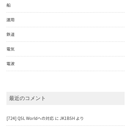
船
運用
鉄道
電気
電波
最近のコメント
[724] QSL Worldへの対応
に
JK1BSH
より