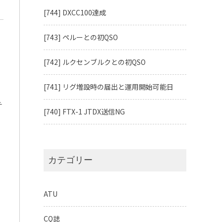
[744] DXCC100達成
[743] ペルーとの初QSO
[742] ルクセンブルクとの初QSO
[741] リグ増設時の届出と運用開始可能日
テ
[740] FTX-1 JTDX送信NG
カテゴリー
ATU
CQ誌