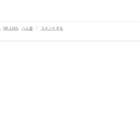
『[170]
、
VB-2200
、
ハム音
コメントする
ハ
ム
音』
に