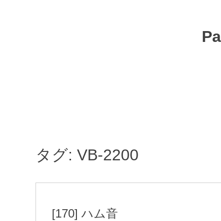
コ
ン
テ
Pa
ン
ツ
へ
移
動
タグ:
VB-2200
[170] ハム音