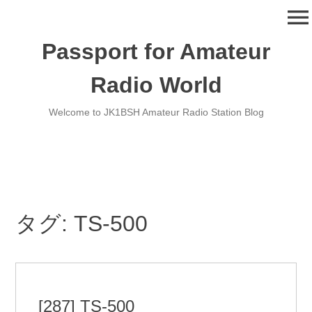
コ
menu
ン
テ
Passport for Amateur
ン
ツ
Radio World
へ
移
Welcome to JK1BSH Amateur Radio Station Blog
動
タグ:
TS-500
[287] TS-500