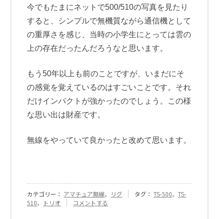
今でもたまにネットで500/510の写真を見たり
すると、シンプルで無機質ながら通信機として
の重厚さを感じ、当時の小学生にとっては雲の
上の存在だったんだろうなと思います。
もう50年以上も前のことですが、いまだにそ
の感覚を覚えているのはすごいことです。それ
だけインパクトが強かったのでしょう。この様
な思い出は財産です。
無線をやっていて良かったと改めて思います。
カテゴリー：
アマチュア無線
、
リグ
タグ：
TS-500
、
TS-
『[287]
510
、
トリオ
コメントする
TS-