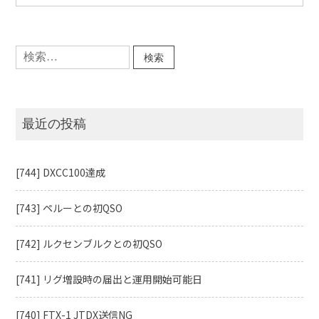
500』
に
検
索:
最近の投稿
[744] DXCC100達成
[743] ペルーとの初QSO
[742] ルクセンブルクとの初QSO
[741] リグ増設時の届出と運用開始可能日
[740] FTX-1 JTDX送信NG