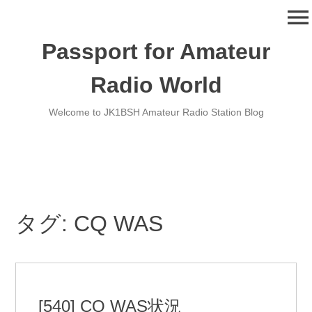
コ
menu
ン
テ
Passport for Amateur
ン
ツ
Radio World
へ
移
Welcome to JK1BSH Amateur Radio Station Blog
動
タグ:
CQ WAS
[540] CQ WAS状況