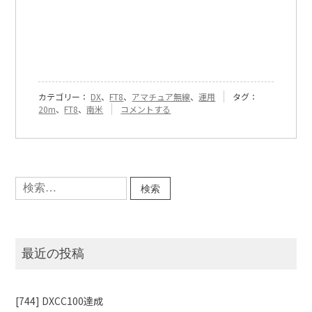
カテゴリー：
DX
、
FT8
、
アマチュア無線
、
運用
タグ：
『[67]
20m
、
FT8
、
南米
コメントする
20m
バ
ン
ド
DX
検
の
索:
楽
し
さ』
に
最近の投稿
[744] DXCC100達成