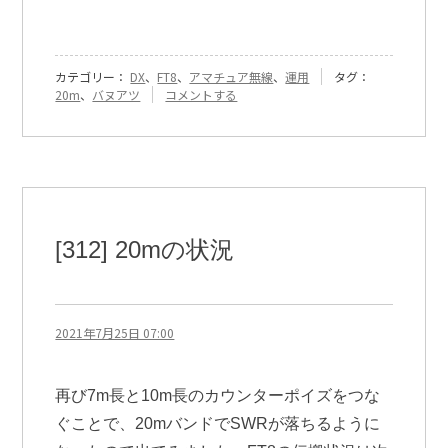
カテゴリー：
DX
、
FT8
、
アマチュア無線
、
運用
タグ：
『[434]
20m
、
バヌアツ
コメントする
バ
ヌ
ア
ツ
と
の
初
QSO』
[312] 20mの状況
に
2021年7月25日 07:00
再び7m長と10m長のカウンターポイズをつな
ぐことで、20mバンドでSWRが落ちるように