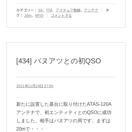
カテゴリー：
DX
、
FT8
、
アマチュア無線
、
アンテナ
タ
『[581]
グ：
20m
、
HFV5
コメントする
20m
で
の
HFV5』
に
[434] バヌアツとの初QSO
2021年11月24日 07:00
新たに設置した基台に取り付けたATAS-120A
アンテナで、初エンティティとのQSOに成功
しました。相手はバヌアツの局です。まずは
20mで・・・