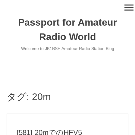
コ
menu
ン
テ
Passport for Amateur
ン
ツ
Radio World
へ
移
Welcome to JK1BSH Amateur Radio Station Blog
動
タグ:
20m
[581] 20mでのHFV5