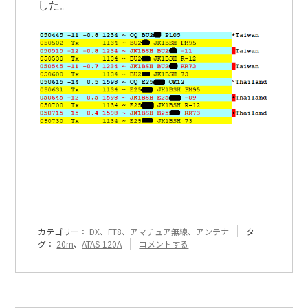
した。
カテゴリー：
DX
、
FT8
、
アマチュア無線
、
アンテナ
タ
『[312]
グ：
20m
、
ATAS-120A
コメントする
20m
の
状
況』
に