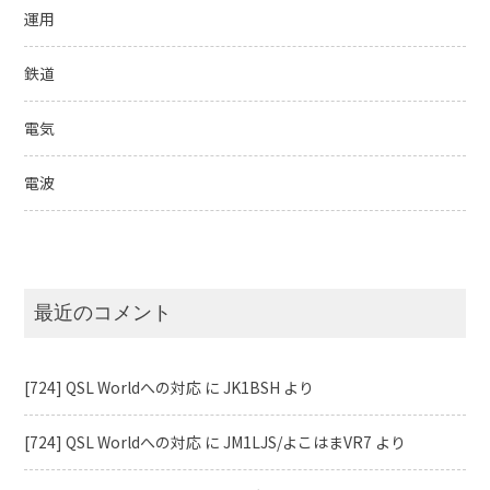
運用
鉄道
電気
電波
最近のコメント
[724] QSL Worldへの対応
に
JK1BSH
より
[724] QSL Worldへの対応
に
JM1LJS/よこはまVR7
より