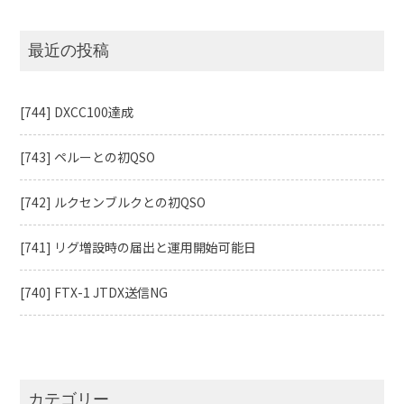
最近の投稿
[744] DXCC100達成
[743] ペルーとの初QSO
[742] ルクセンブルクとの初QSO
[741] リグ増設時の届出と運用開始可能日
[740] FTX-1 JTDX送信NG
カテゴリー