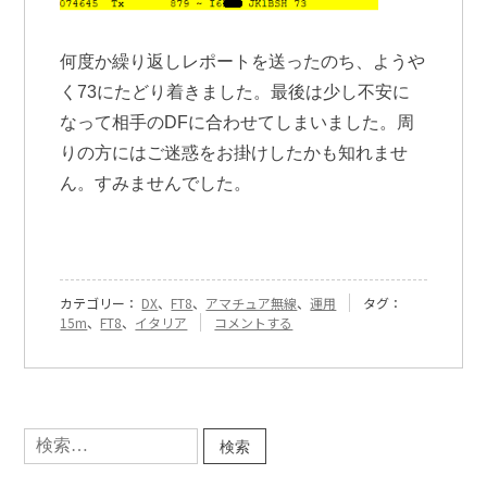
何度か繰り返しレポートを送ったのち、ようや
く73にたどり着きました。最後は少し不安に
なって相手のDFに合わせてしまいました。周
りの方にはご迷惑をお掛けしたかも知れませ
ん。すみませんでした。
カテゴリー：
DX
、
FT8
、
アマチュア無線
、
運用
タグ：
『[43]
15m
、
FT8
、
イタリア
コメントする
15m
バ
ン
ド
の
検
凄
索:
さ』
に