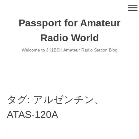
コ
menu
ン
テ
Passport for Amateur
ン
ツ
Radio World
へ
移
Welcome to JK1BSH Amateur Radio Station Blog
動
タグ:
アルゼンチン、
ATAS-120A