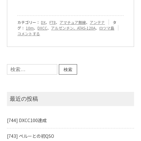
カテゴリー：
DX
、
FT8
、
アマチュア無線
、
アンテナ
タ
『[626]
グ：
10m
、
DXCC
、
アルゼンチン、ATAS-120A
、
ロツマ島
DXCC
コメントする
状
況
と
10m
そ
検
の
索:
後』
に
最近の投稿
[744] DXCC100達成
[743] ペルーとの初QSO