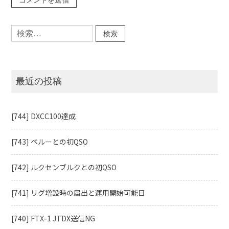
検
索:
最近の投稿
[744] DXCC100達成
[743] ペルーとの初QSO
[742] ルクセンブルクとの初QSO
[741] リグ増設時の届出と運用開始可能日
[740] FTX-1 JTDX送信NG