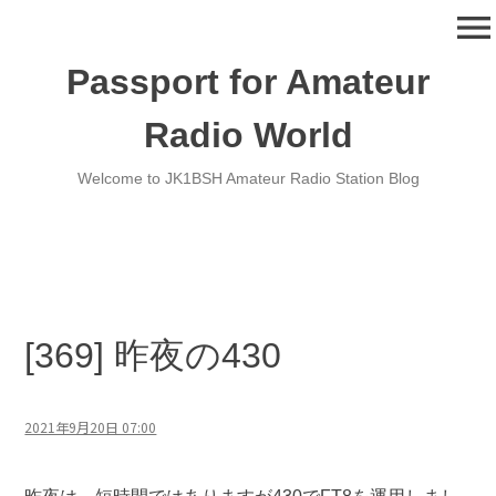
コ
menu
ン
テ
Passport for Amateur
ン
ツ
Radio World
へ
移
Welcome to JK1BSH Amateur Radio Station Blog
動
[369] 昨夜の430
2021年9月20日 07:00