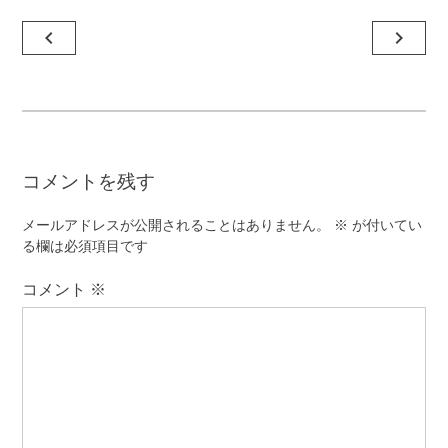
投
navigate_before
navigate_next
稿
ナ
ビ
ゲ
コメントを残す
ー
シ
メールアドレスが公開されることはありません。
※
が付いてい
ョ
る欄は必須項目です
ン
コメント
※