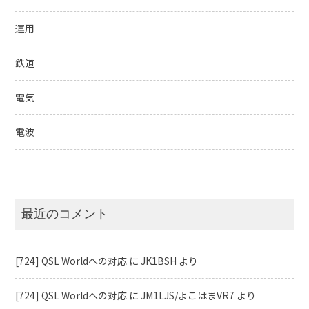
運用
鉄道
電気
電波
最近のコメント
[724] QSL Worldへの対応
に
JK1BSH
より
[724] QSL Worldへの対応
に
JM1LJS/よこはまVR7
より