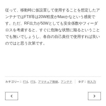
従って、移動時に仮設置して使用することを想定したア
ンテナではFT8等は20W程度がMaxかなという感覚で
す。ただ、RF出力が50Wとしても安全係数やフィーダ
ロスを考慮すると、すぐに危険な状態に陥るということ
でも無いでしょうし、各自の自己責任で使用すれば良い
のではと思う次第です。
カテゴリー：
FT4
、
FT8
、
アマチュア無線
、
アンテナ
タグ：
耐入力
投
navigate_before
navigate_next
稿