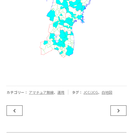
カテゴリー：
アマチュア無線
、
運用
タグ：
JCC/JCG
、
白地図
投
navigate_before
navigate_next
稿
ナ