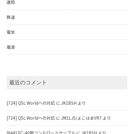
運用
鉄道
電気
電波
最近のコメント
[724] QSL Worldへの対応
に
JK1BSH
より
[724] QSL Worldへの対応
に
JM1LJS/よこはまVR7
より
[644] FC-40用コントロールケーブル
に
JK1BSH
より