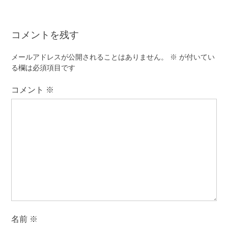
ビ
ゲ
コメントを残す
ー
シ
メールアドレスが公開されることはありません。
※
が付いてい
ョ
る欄は必須項目です
ン
コメント
※
名前
※