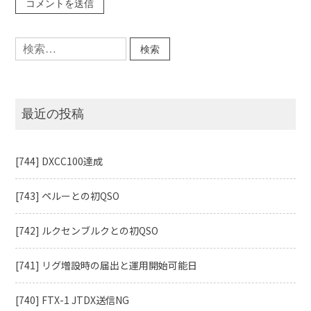
検
索:
最近の投稿
[744] DXCC100達成
[743] ペルーとの初QSO
[742] ルクセンブルクとの初QSO
[741] リグ増設時の届出と運用開始可能日
[740] FTX-1 JTDX送信NG