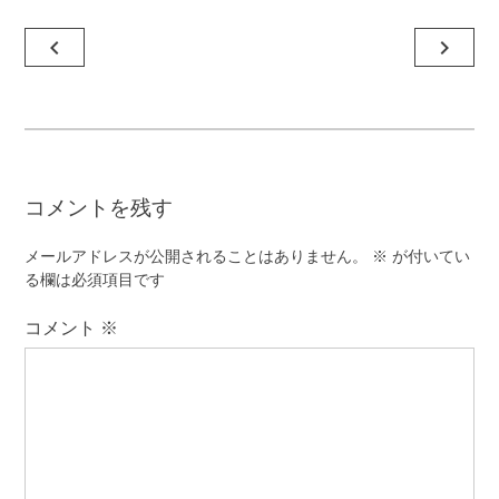
投
navigate_before
navigate_next
稿
ナ
ビ
ゲ
コメントを残す
ー
シ
メールアドレスが公開されることはありません。
※
が付いてい
ョ
る欄は必須項目です
ン
コメント
※