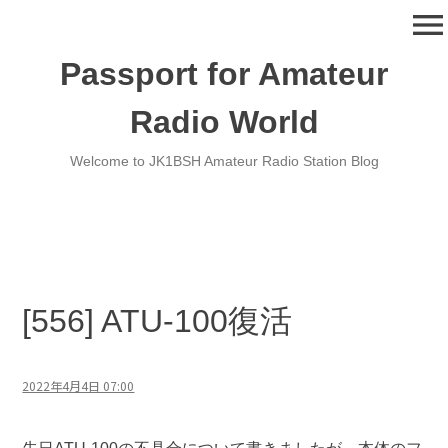
コ
menu
ン
テ
Passport for Amateur
ン
ツ
Radio World
へ
移
Welcome to JK1BSH Amateur Radio Station Blog
動
[556] ATU-100復活
2022年4月4日 07:00