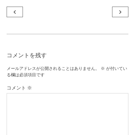
投
navigate_before
navigate_next
稿
ナ
ビ
ゲ
コメントを残す
ー
シ
メールアドレスが公開されることはありません。
※
が付いてい
ョ
る欄は必須項目です
ン
コメント
※