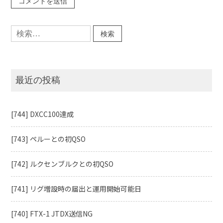
検
索:
最近の投稿
[744] DXCC100達成
[743] ペルーとの初QSO
[742] ルクセンブルクとの初QSO
[741] リグ増設時の届出と運用開始可能日
[740] FTX-1 JTDX送信NG