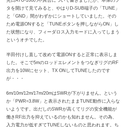
先日ATU-100の不具合について書きましたが、本体のフ
タを開けて見てみると、やはりD-SUB端子の「TUNE」
と「GND」間がわずかにショートしていました。その
ため電源ONすると「TUNEボタンを押しながらON」し
た状態になり、フィーダロス入力モードに入ってしまう
というオチでした。
半田付けし直して改めて電源ONすると正常に表示しま
した。そこで5mのロッドエレメントをつなぎリグのRF
出力を10Wにセット、TX ONしてTUNEしたのです
が・・・
6m/10m/12m/17m/20mはSWRが下がりません。という
か「PWR=3.8W」と表示されたままTUNE動作に入らな
いようです。出だしのSWRが高くてリグの安全機能が
働きRF出力を抑えているのかも知れません。その為、
入力電力が低すぎてTUNEしないものと思われます。ち