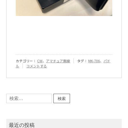
カテゴリー：
CW
、
アマチュア無線
タグ：
MK-706
、
パド
『[694]
ル
コメントする
MK-
706
入
手』
に
検
索:
最近の投稿