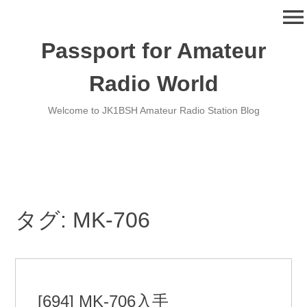
コ
menu
ン
テ
Passport for Amateur
ン
ツ
Radio World
へ
移
Welcome to JK1BSH Amateur Radio Station Blog
動
タグ:
MK-706
[694] MK-706入手