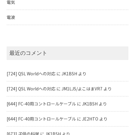
電気
電波
最近のコメント
[724] QSL Worldへの対応
に
JK1BSH
より
[724] QSL Worldへの対応
に
JM1LJS/よこはまVR7
より
[644] FC-40用コントロールケーブル
に
JK1BSH
より
[644] FC-40用コントロールケーブル
に
JE2HTO
より
[673] 子供の科学
に
JK1BSH
より