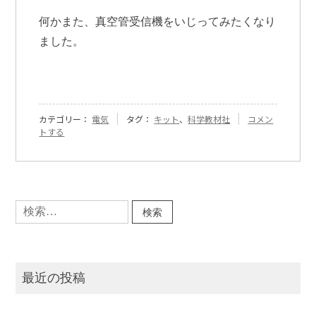
何かまた、真空管受信機をいじってみたくなり
ました。
『[296]
カテゴリー：
電気
タグ：
キット
、
科学教材社
コメン
科
トする
学
教
材
社』
に
検
索:
最近の投稿