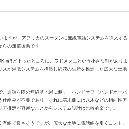
まいますが、アフリカのスーダンに無線電話システムを導入する
からの無償援助です。
0Kmほど下ったところに、ワドメダニという小さな町がありま
リスが灌漑システムを構築し綿花の生産を推進した広大な土地
で、通話を隣の無線基地局に渡す「ハンドオフ（ハンドオーバ
う仕組みが不要であり、それに端末側には八木などの指向性ア
リア推定が容易なことからシステム設計は比較的楽です。
く有線で良さそうですが、広大な土地に電話線を引くコスト、