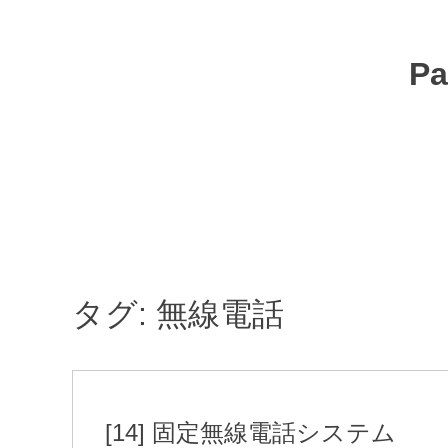
コ
ン
テ
Pa
ン
ツ
へ
移
動
タグ:
無線電話
[14] 固定無線電話システム