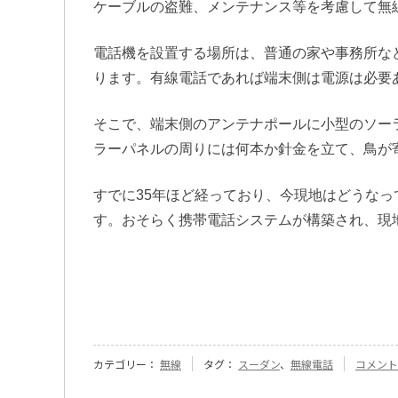
ケーブルの盗難、メンテナンス等を考慮して無
電話機を設置する場所は、普通の家や事務所な
ります。有線電話であれば端末側は電源は必要
そこで、端末側のアンテナポールに小型のソー
ラーパネルの周りには何本か針金を立て、鳥が
すでに35年ほど経っており、今現地はどうな
す。おそらく携帯電話システムが構築され、現
『[14]
カテゴリー：
無線
タグ：
スーダン
、
無線電話
コメント
固
定