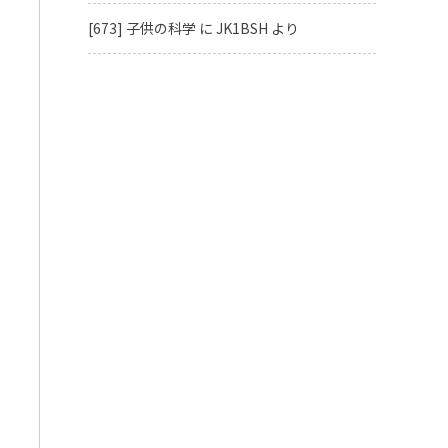
[673] 子供の科学
に
JK1BSH
より