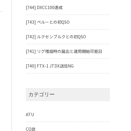
[744] DXCC100達成
[743] ペルーとの初QSO
[742] ルクセンブルクとの初QSO
[741] リグ増設時の届出と運用開始可能日
[740] FTX-1 JTDX送信NG
カテゴリー
ATU
CQ誌