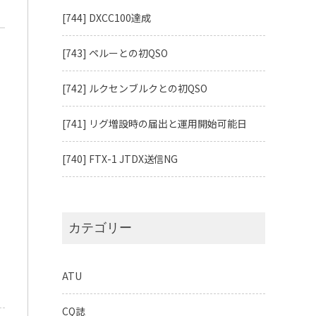
[744] DXCC100達成
[743] ペルーとの初QSO
[742] ルクセンブルクとの初QSO
[741] リグ増設時の届出と運用開始可能日
[740] FTX-1 JTDX送信NG
も
カテゴリー
ATU
CQ誌