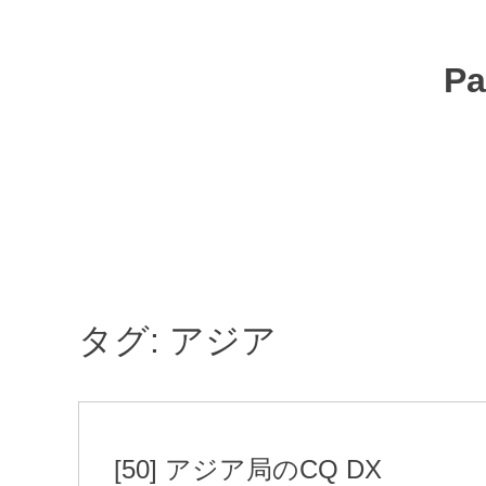
コ
ン
テ
Pa
ン
ツ
へ
移
動
タグ:
アジア
[50] アジア局のCQ DX