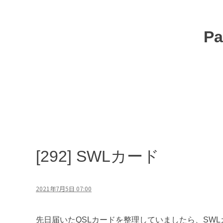
コ
ン
テ
Pa
ン
ツ
へ
移
動
[292] SWLカード
2021年7月5日 07:00
先日届いたQSLカードを整理していましたら、SW