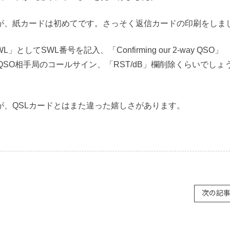
ますが、紙カードは初めてです。さっそく返信カードの印刷をしま
」としてSWL番号を記入、「Confirming our 2-way QSO」
with」としてQSO相手局のコールサイン、「RST/dB」欄削除くらいでし
たが、QSLカードとはまた違った嬉しさがあります。
次の記