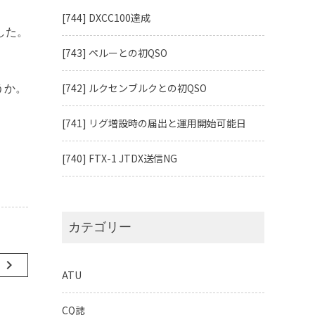
[744] DXCC100達成
した。
[743] ペルーとの初QSO
[742] ルクセンブルクとの初QSO
ょうか。
[741] リグ増設時の届出と運用開始可能日
[740] FTX-1 JTDX送信NG
カテゴリー
事
navigate_next
ATU
CQ誌