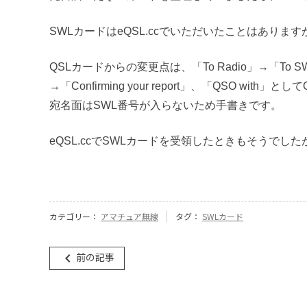
SWLカードはeQSL.ccでいただいたことはあり
QSLカードからの変更点は、「To Radio」→「To SWL
→「Confirming your report」、「QSO 
宛名面はSWL番号が入らないため手書きです。
eQSL.ccでSWLカードを受領したときもそうでし
カテゴリー：
アマチュア無線
タグ：
SWLカード
投
前の記事
navigate_before
稿
ナ