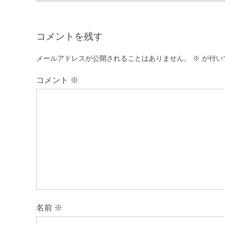
ビ
ゲ
コメントを残す
ー
シ
メールアドレスが公開されることはありません。
※
が付い
ョ
コメント
※
ン
名前
※