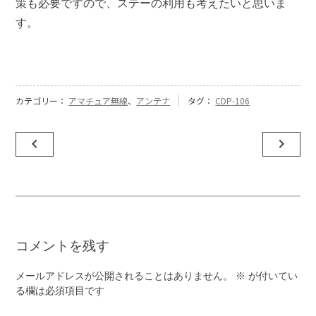
策も必要ですので、ステーの利用も考えたいと思いま
す。
カテゴリー：
アマチュア無線
、
アンテナ
タグ：
CDP-106
投
navigate_before
navigate_next
稿
ナ
ビ
ゲ
コメントを残す
ー
シ
メールアドレスが公開されることはありません。
※
が付いてい
ョ
る欄は必須項目です
ン