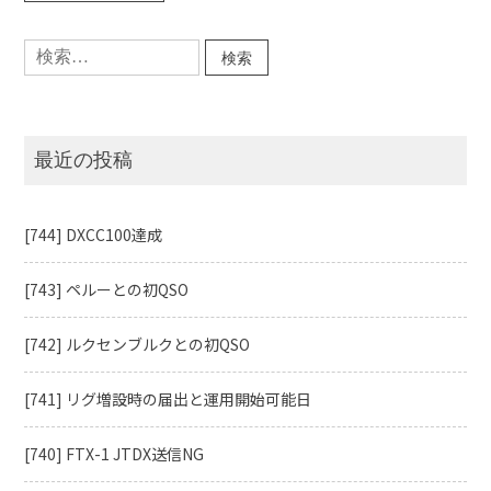
検
索:
最近の投稿
[744] DXCC100達成
[743] ペルーとの初QSO
[742] ルクセンブルクとの初QSO
[741] リグ増設時の届出と運用開始可能日
[740] FTX-1 JTDX送信NG