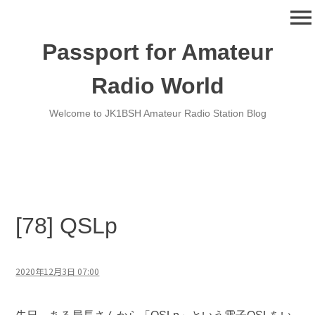
コ
menu
ン
テ
Passport for Amateur
ン
ツ
Radio World
へ
移
Welcome to JK1BSH Amateur Radio Station Blog
動
[78] QSLp
2020年12月3日 07:00