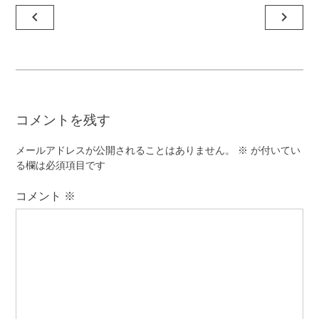
投
navigate_before
navigate_next
稿
ナ
ビ
ゲ
コメントを残す
ー
シ
メールアドレスが公開されることはありません。
※
が付いてい
ョ
る欄は必須項目です
ン
コメント
※