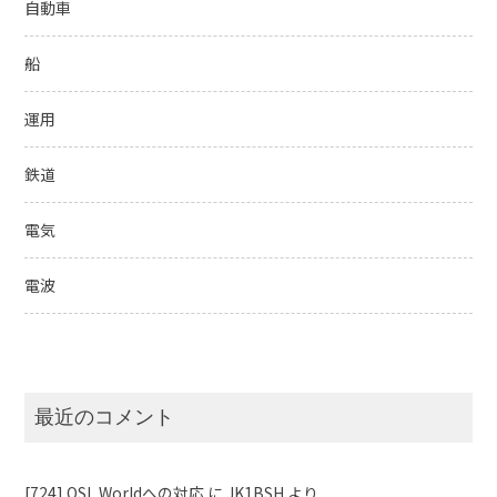
自動車
船
運用
鉄道
電気
電波
最近のコメント
[724] QSL Worldへの対応
に
JK1BSH
より