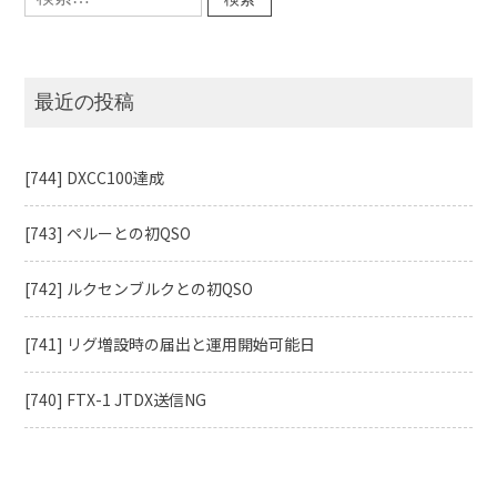
索:
最近の投稿
[744] DXCC100達成
[743] ペルーとの初QSO
[742] ルクセンブルクとの初QSO
[741] リグ増設時の届出と運用開始可能日
[740] FTX-1 JTDX送信NG