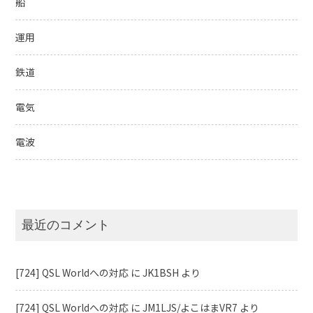
船
運用
鉄道
電気
電波
最近のコメント
[724] QSL Worldへの対応
に
JK1BSH
より
[724] QSL Worldへの対応
に
JM1LJS/よこはまVR7
より