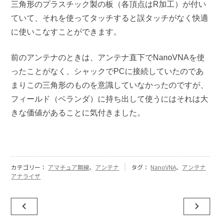
三角形のプラスチック製の板（各頂点はR加工）が付い
ていて、それを使ってタッチすると誤タッチがなく快適
に使いこなすことができます。
前のアンテナのときは、アンテナ直下でNanoVNAを使
ったことがなく、シャックでPCに接続していたのであ
まりこの三角形のものを意識していなかったのですが、
フィールド（ベランダ）に持ち出して使うにはそれは大
きな価値があることに気付きました。
カテゴリー：
アマチュア無線
、
アンテナ
タグ：
NanoVNA
、
アンテナ
アナライザ
投
navigate_before
navigate_next
稿