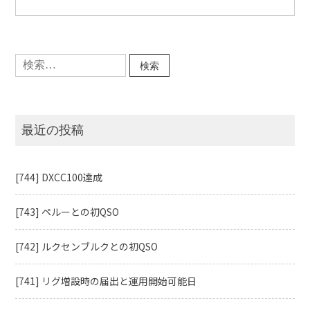
務
省
電
波
検
利
索:
用
ホ
ー
ム
ペ
最近の投稿
ー
ジ」
停
止
[744] DXCC100達成
中』
に
[743] ペルーとの初QSO
[742] ルクセンブルクとの初QSO
[741] リグ増設時の届出と運用開始可能日