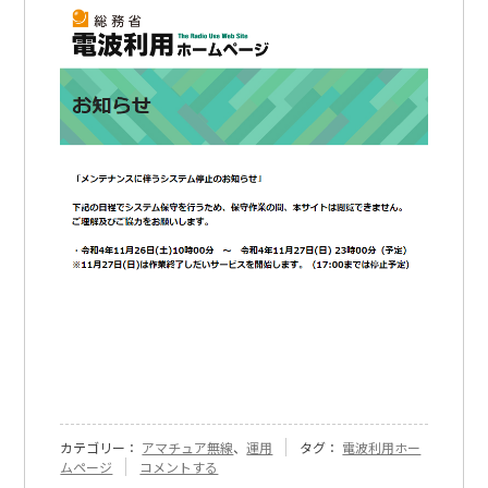
カテゴリー：
アマチュア無線
、
運用
タグ：
電波利用ホー
『[622]
ムページ
コメントする
「総