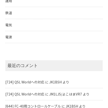
運用
鉄道
電気
電波
最近のコメント
[724] QSL Worldへの対応
に
JK1BSH
より
[724] QSL Worldへの対応
に
JM1LJS/よこはまVR7
より
[644] FC-40用コントロールケーブル
に
JK1BSH
より