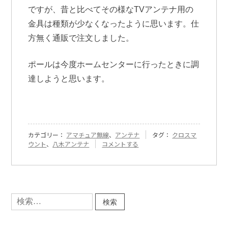
ですが、昔と比べてその様なTVアンテナ用の
金具は種類が少なくなったように思います。仕
方無く通販で注文しました。
ポールは今度ホームセンターに行ったときに調
達しようと思います。
カテゴリー：
アマチュア無線
、
アンテナ
タグ：
クロスマ
『[191]
ウント
、
八木アンテナ
コメントする
ク
ロ
ス
マ
ウ
検
ン
索:
ト
金
具』