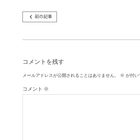
投
前の記事
navigate_before
稿
ナ
ビ
ゲ
コメントを残す
ー
シ
メールアドレスが公開されることはありません。
※
が付い
ョ
コメント
※
ン