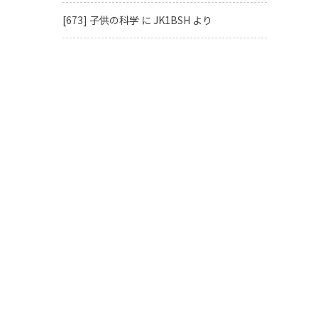
[673] 子供の科学
に
JK1BSH
より