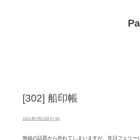
コ
ン
テ
Pa
ン
ツ
へ
移
動
[302] 船印帳
2021年7月15日 07:00
無線の話題から外れてしまいますが、先日フェリー