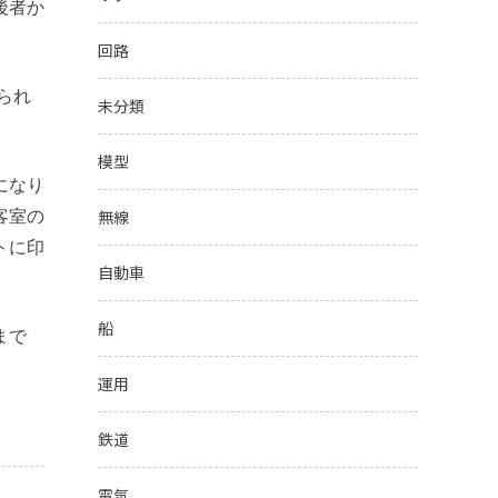
後者か
回路
られ
未分類
模型
になり
無線
客室の
トに印
自動車
船
まで
運用
鉄道
電気