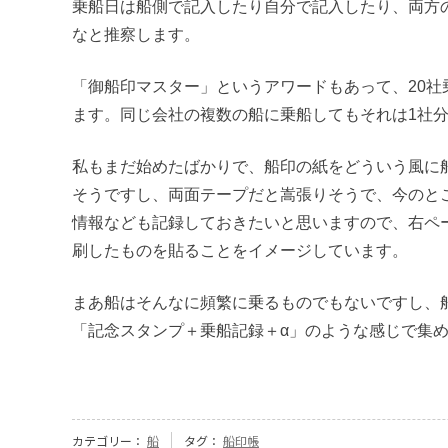
乗船日は船側で記入したり自分で記入したり、両方
なと推察します。
「御船印マスター」というアワードもあって、20社
ます。同じ会社の複数の船に乗船してもそれは1社
私もまだ始めたばかりで、船印の紙をどういう風に
そうですし、両面テープだと嵩張りそうで、今のと
情報なども記録しておきたいと思いますので、右ペ
刷したものを貼ることをイメージしています。
まあ船はそんなに頻繁に乗るものでもないですし、
「記念スタンプ＋乗船記録＋α」のような感じで集
カテゴリー：
船
タグ：
船印帳