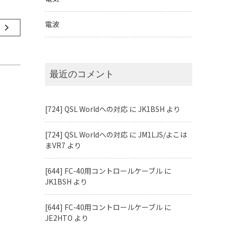
電波
事
navigate_next
最近のコメント
[724] QSL Worldへの対応
に
JK1BSH
より
[724] QSL Worldへの対応
に
JM1LJS/よこは
まVR7
より
[644] FC-40用コントロールケーブル
に
JK1BSH
より
[644] FC-40用コントロールケーブル
に
JE2HTO
より