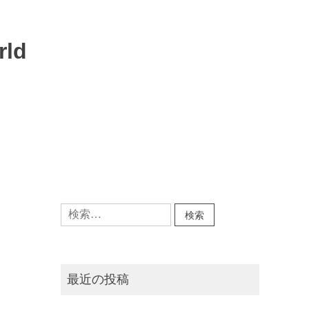
rld
検
索:
最近の投稿
。