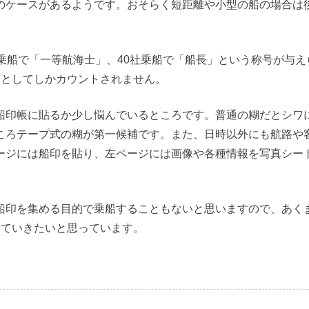
のケースがあるようです。おそらく短距離や小型の船の場合は
乗船で「一等航海士」、40社乗船で「船長」という称号が与え
分としてしかカウントされません。
船印帳に貼るか少し悩んでいるところです。普通の糊だとシワ
ころテープ式の糊が第一候補です。また、日時以外にも航路や
ージには船印を貼り、左ページには画像や各種情報を写真シー
船印を集める目的で乗船することもないと思いますので、あく
めていきたいと思っています。