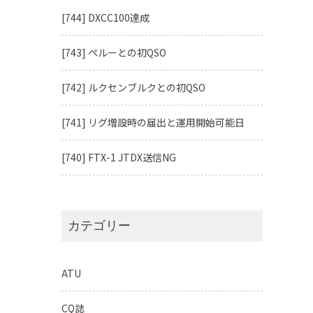
[744] DXCC100達成
[743] ペルーとの初QSO
[742] ルクセンブルクとの初QSO
[741] リグ増設時の届出と運用開始可能日
[740] FTX-1 JTDX送信NG
カテゴリー
ATU
CQ誌